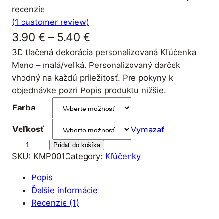
recenzie
(1 customer review)
P
3.90
€
–
5.40
€
3D tlačená dekorácia personalizovaná Kľúčenka
r
Meno – malá/veľká. Personalizovaný darček
i
vhodný na každú príležitosť. Pre pokyny k
c
objednávke pozri Popis produktu nižšie.
e
Farba
r
Veľkosť
Vymazať
a
m
Pridať do košíka
SKU:
KMP001
Category:
Kľúčenky
n
n
o
g
Popis
ž
Ďalšie informácie
e
s
Recenzie (1)
t
: