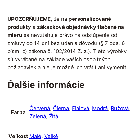
v
e
UPOZORŇUJEME
, že na
personalizované
ľ
produkty
a
zákazkové objednávky tlačené na
k
mieru
sa nevzťahuje právo na odstúpenie od
á
zmluvy do 14 dní bez udania dôvodu (§ 7 ods. 6
)
písm. c) zákona č. 102/2014 Z. z.). Tieto výrobky
sú vyrábané na základe vašich osobitných
požiadaviek a nie je možné ich vrátiť ani vymeniť.
Ďalšie informácie
Červená
,
Čierna
,
Fialová
,
Modrá
,
Ružová
,
Farba
Zelená
,
Žltá
Malé
,
Veľké
Veľkosť