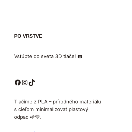
PO VRSTVE
Vstúpte do sveta 3D tlače! 🖨️
Facebook
Instagram
TikTok
Tlačíme z PLA – prírodného materiálu
s cieľom minimalizovať plastový
odpad 🌱💚.