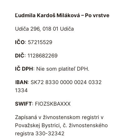
Ľudmila Kardoš Miláková – Po vrstve
Udiča 296, 018 01 Udiča
IČO
: 57215529
DIČ
: 1128682269
IČ DPH
: Nie som platiteľ DPH.
I
BAN
: SK72 8330 0000 0024 0332
1334
SWIFT
: FIOZSKBAXXX
Zapísaná v živnostenskom registri v
Považskej Bystrici, č. živnostenského
registra 330-32342