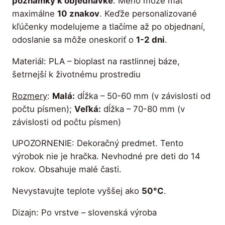
poznámky k objednávke
. Meno môže mať
h
i
maximálne
10 znakov
. Keďže personalizované
5
z
kľúčenky modelujeme a tlačíme až po objednaní,
.
o
odoslanie sa môže oneskoriť o
1-2 dni
.
v
4
Materiál: PLA – bioplast na rastlinnej báze,
a
0
šetrnejší k životnému prostrediu
n
á
Rozmery
:
Malá:
dĺžka – 50-60 mm (v závislosti od
M
počtu písmen);
Veľká:
dĺžka – 70-80 mm (v
€
e
závislosti od počtu písmen)
n
UPOZORNENIE: Dekoračný predmet. Tento
o
výrobok nie je hračka. Nevhodné pre deti do 14
(
rokov. Obsahuje malé časti.
m
a
Nevystavujte teplote vyššej ako
50°C
.
l
á
Dizajn: Po vrstve – slovenská výroba
/