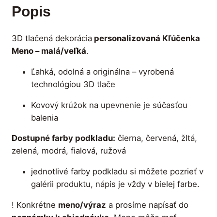
v
Popis
3
o
.
K
3D tlačená dekorácia
personalizovaná Kľúčenka
ľ
9
Meno – malá/veľká
.
ú
0
č
Ľahká, odolná a originálna – vyrobená
e
technológiou 3D tlače
n
€
k
Kovový krúžok na upevnenie je súčasťou
t
a
balenia
p
h
Dostupné farby podkladu:
čierna, červená, žltá,
e
r
zelená, modrá, fialová, ružová
r
o
s
jednotlivé farby podkladu si môžete pozrieť v
o
u
galérii produktu, nápis je vždy v bielej farbe.
n
g
a
! Konkrétne
meno/výraz
a prosíme napísať do
l