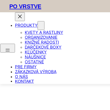
PO VRSTVE
PRODUKTY
Prejsť
Domov
/
Kľúčenky
/ Kľúčenka personalizovaná Meno
KVETY A RASTLINY
(malá/veľká)
na
ORGANIZOVANIE
obsah
KNIŽNÉ RADOSTI
DARČEKOVÉ BOXY
KĽÚČENKY
NÁUŠNICE
OSTATNÉ
PRE FIRMY
ZÁKAZKOVÁ VÝROBA
O NÁS
KONTAKT