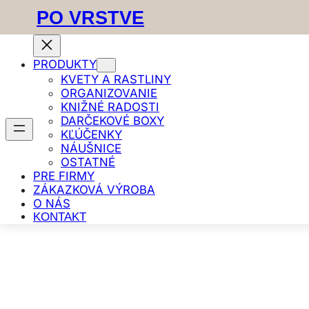
PO VRSTVE
PRODUKTY
KVETY A RASTLINY
Prejsť
Domov
/ Produkt Farba / Zelená
ORGANIZOVANIE
na
KNIŽNÉ RADOSTI
obsah
Zelená
DARČEKOVÉ BOXY
KĽÚČENKY
NÁUŠNICE
OSTATNÉ
PRE FIRMY
ZÁKAZKOVÁ VÝROBA
Zobrazuje sa 11 výsledkov
O NÁS
KONTAKT