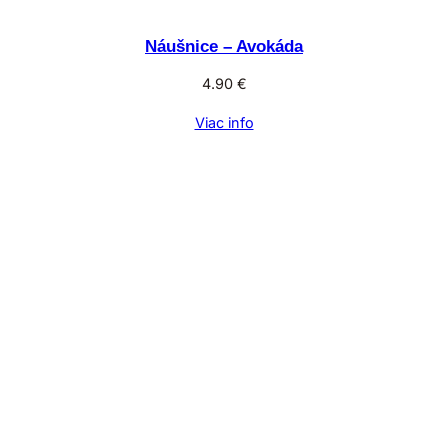
Náušnice – Avokáda
4.90
€
Viac info