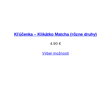
Kľúčenka – Klikátko Matcha (rôzne druhy)
4.90
€
Výber možností