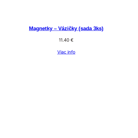
Magnetky – Vázičky (sada 3ks)
11.40
€
Viac info