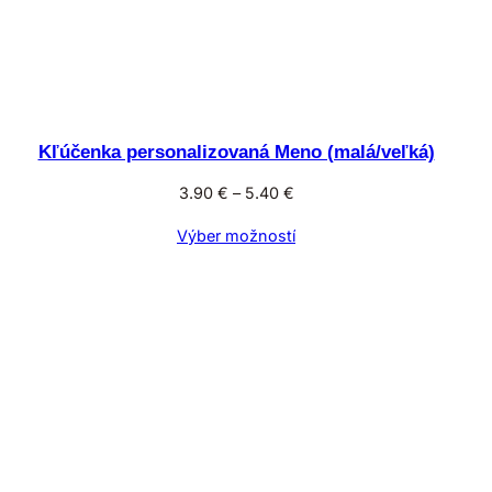
Kľúčenka personalizovaná Meno (malá/veľká)
Price
3.90
€
–
5.40
€
range:
Výber možností
3.90 €
through
5.40 €