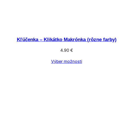
Kľúčenka – Klikátko Makrónka (rôzne farby)
4.90
€
Výber možností