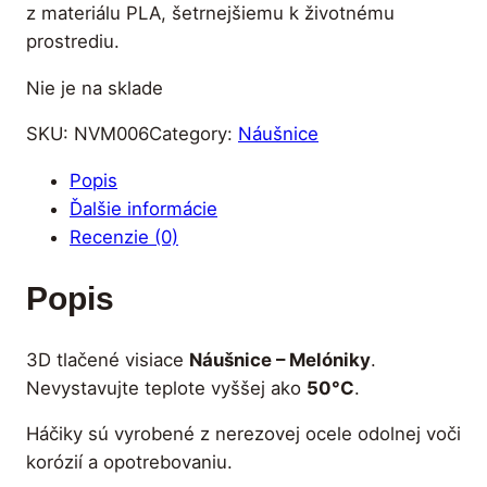
z materiálu PLA, šetrnejšiemu k životnému
prostrediu.
Nie je na sklade
SKU:
NVM006
Category:
Náušnice
Popis
Ďalšie informácie
Recenzie (0)
Popis
3D tlačené visiace
Náušnice – Melóniky
.
Nevystavujte teplote vyššej ako
50°C
.
Háčiky sú vyrobené z nerezovej ocele odolnej voči
korózií a opotrebovaniu.