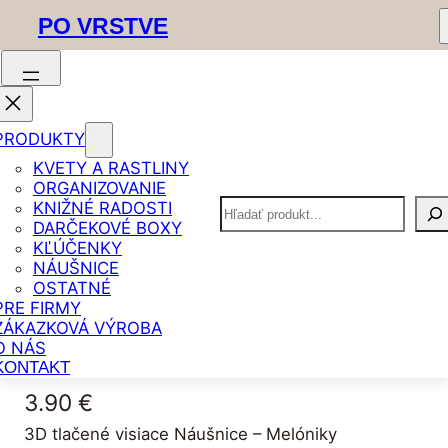
PO VRSTVE
Prejsť
Domov
/
Náušnice
/ Náušnice – Melóniky
PRODUKTY
na
KVETY A RASTLINY
obsah
ORGANIZOVANIE
Hľadať
KNIŽNÉ RADOSTI
DARČEKOVÉ BOXY
KĽÚČENKY
NÁUŠNICE
Náušnice –
OSTATNÉ
PRE FIRMY
Melóniky
ZÁKAZKOVÁ VÝROBA
O NÁS
KONTAKT
3.90
€
3D tlačené visiace Náušnice – Melóniky