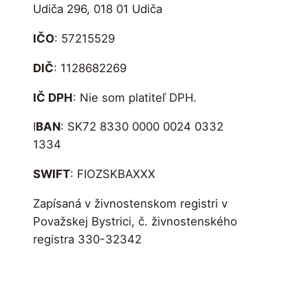
Udiča 296, 018 01 Udiča
IČO
: 57215529
DIČ
: 1128682269
IČ DPH
: Nie som platiteľ DPH.
I
BAN
: SK72 8330 0000 0024 0332
1334
SWIFT
: FIOZSKBAXXX
Zapísaná v živnostenskom registri v
Považskej Bystrici, č. živnostenského
registra 330-32342