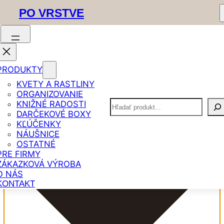
PO VRSTVE
Spravovať Súhlas
PRODUKTY
KVETY A RASTLINY
ORGANIZOVANIE
Hľadať
KNIŽNÉ RADOSTI
DARČEKOVÉ BOXY
KĽÚČENKY
NÁUŠNICE
OSTATNÉ
PRE FIRMY
ZÁKAZKOVÁ VÝROBA
O NÁS
KONTAKT