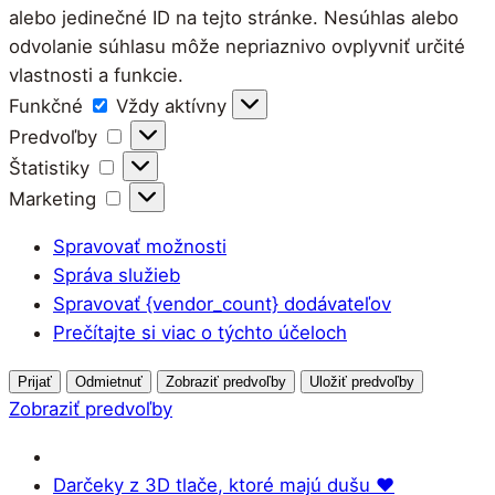
alebo jedinečné ID na tejto stránke. Nesúhlas alebo
odvolanie súhlasu môže nepriaznivo ovplyvniť určité
vlastnosti a funkcie.
Funkčné
Funkčné
Vždy aktívny
Predvoľby
Predvoľby
Štatistiky
Štatistiky
Marketing
Marketing
Spravovať možnosti
Správa služieb
Spravovať {vendor_count} dodávateľov
Prečítajte si viac o týchto účeloch
Prijať
Odmietnuť
Zobraziť predvoľby
Uložiť predvoľby
Zobraziť predvoľby
Darčeky z 3D tlače, ktoré majú dušu ♥