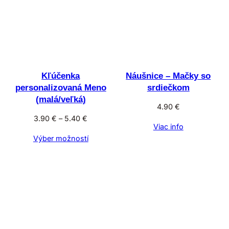
Kľúčenka
Náušnice – Mačky so
personalizovaná Meno
srdiečkom
(malá/veľká)
4.90
€
Price
3.90
€
–
5.40
€
Viac info
range:
Výber možností
3.90 €
through
5.40 €