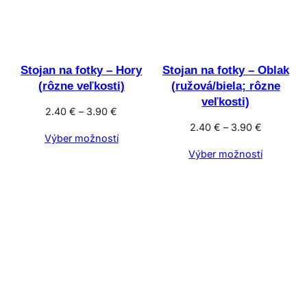
Stojan na fotky – Hory
Stojan na fotky – Oblak
(rôzne veľkosti)
(ružová/biela; rôzne
veľkosti)
Price
2.40
€
–
3.90
€
range:
Price
2.40
€
–
3.90
€
Výber možností
2.40 €
range:
Výber možností
through
2.40 €
3.90 €
through
3.90 €