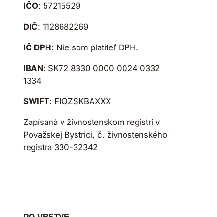
IČO
: 57215529
DIČ
: 1128682269
IČ DPH
: Nie som platiteľ DPH.
I
BAN
: SK72 8330 0000 0024 0332
1334
SWIFT
: FIOZSKBAXXX
Zapísaná v živnostenskom registri v
Považskej Bystrici, č. živnostenského
registra 330-32342
PO VRSTVE