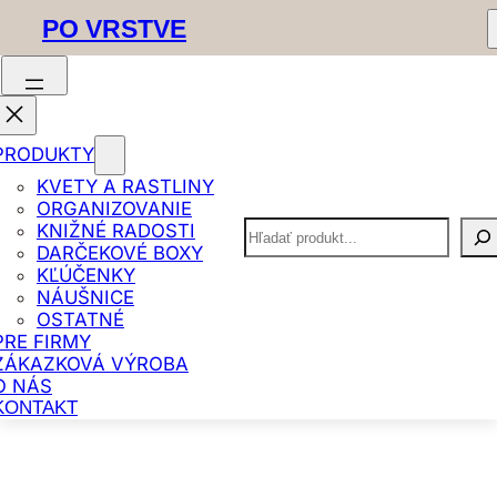
PO VRSTVE
Prejsť
Domov
/ Produkt Veľkosť / Veľké
PRODUKTY
na
KVETY A RASTLINY
Veľké
obsah
ORGANIZOVANIE
Hľadať
KNIŽNÉ RADOSTI
DARČEKOVÉ BOXY
KĽÚČENKY
Zobrazuje sa 10
NÁUŠNICE
OSTATNÉ
výsledkov
PRE FIRMY
ZÁKAZKOVÁ VÝROBA
O NÁS
KONTAKT