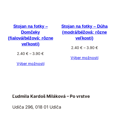
Stojan na fotky –
Stojan na fotky – Dúha
Domčeky
(modrá/béžová; rôzne
(fialová/béžová; rôzne
veľkosti)
veľkosti)
Price
2.40
€
–
3.90
€
Price
range:
2.40
€
–
3.90
€
Výber možností
range:
2.40 €
Výber možností
2.40 €
through
through
3.90 €
3.90 €
Ľudmila Kardoš Miláková – Po vrstve
Udiča 296, 018 01 Udiča