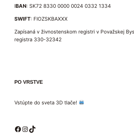
I
BAN
: SK72 8330 0000 0024 0332 1334
SWIFT
: FIOZSKBAXXX
Zapísaná v živnostenskom registri v Považskej Bys
registra 330-32342
PO VRSTVE
Vstúpte do sveta 3D tlače!
Facebook
Instagram
TikTok