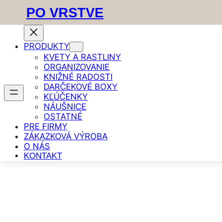
PO VRSTVE
PRODUKTY
KVETY A RASTLINY
Prejsť
Domov
/
Magnetky
/ Magnetky – Vázičky (sada 3ks)
ORGANIZOVANIE
na
KNIŽNÉ RADOSTI
obsah
DARČEKOVÉ BOXY
KĽÚČENKY
NÁUŠNICE
OSTATNÉ
PRE FIRMY
ZÁKAZKOVÁ VÝROBA
O NÁS
KONTAKT