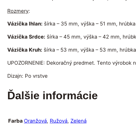
Rozmery
:
Vázička Ihlan:
šírka – 35 mm, výška – 51 mm, hrúbk
Vázička Srdce:
šírka – 45 mm, výška – 42 mm, hrúb
Vázička Kruh:
šírka – 53 mm, výška – 53 mm, hrúbk
UPOZORNENIE: Dekoračný predmet. Tento výrobok nie j
Dizajn: Po vrstve
Ďalšie informácie
Oranžová
,
Ružová
,
Zelená
Farba