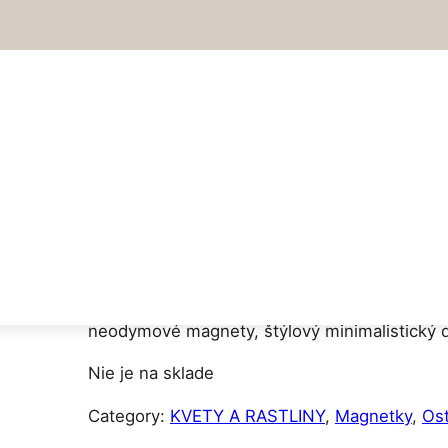
Magnetky – Váz
11.40
€
3D tlačené dekorácie Magnetky – Vázičky (Ih
neodymové magnety, štýlový minimalistický d
Nie je na sklade
Category:
KVETY A RASTLINY
, 
Magnetky
, 
Os