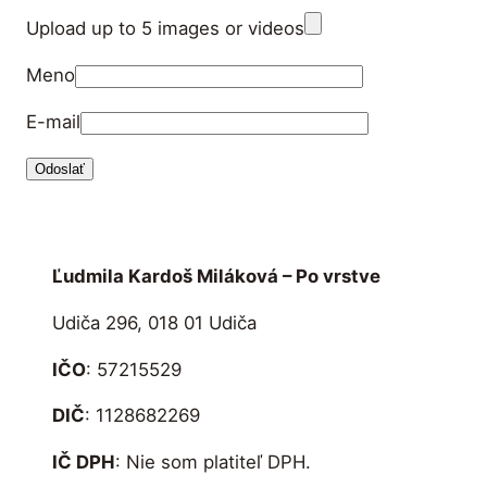
Upload up to 5 images or videos
Meno
E-mail
Ľudmila Kardoš Miláková – Po vrstve
Udiča 296, 018 01 Udiča
IČO
: 57215529
DIČ
: 1128682269
IČ DPH
: Nie som platiteľ DPH.