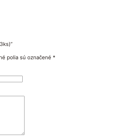
3ks)”
né polia sú označené
*