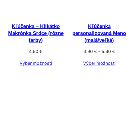
Kľúčenka – Klikátko
Kľúčenka
Makrónka Srdce (rôzne
personalizovaná Meno
farby)
(malá/veľká)
Price
4.90
€
3.90
€
–
5.40
€
range:
Výber možností
Výber možností
3.90 €
through
5.40 €