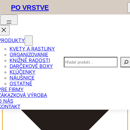
PO VRSTVE
Spravovať Súhlas
PRODUKTY
KVETY A RASTLINY
ORGANIZOVANIE
Hľadať
KNIŽNÉ RADOSTI
DARČEKOVÉ BOXY
KĽÚČENKY
NÁUŠNICE
OSTATNÉ
PRE FIRMY
ZÁKAZKOVÁ VÝROBA
O NÁS
KONTAKT