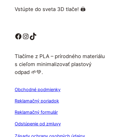
Vstúpte do sveta 3D tlače! 🖨️
Facebook
Instagram
TikTok
Tlačíme z PLA – prírodného materiálu
s cieľom minimalizovať plastový
odpad 🌱💚.
Obchodné podmienky
Reklamačný poriadok
Reklamačný formulár
Odstúpenie od zmluvy
Zásady ochrany osobných údajov