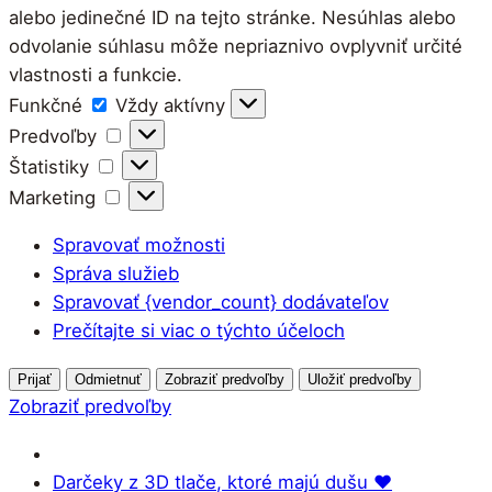
alebo jedinečné ID na tejto stránke. Nesúhlas alebo
odvolanie súhlasu môže nepriaznivo ovplyvniť určité
vlastnosti a funkcie.
Funkčné
Funkčné
Vždy aktívny
Predvoľby
Predvoľby
Štatistiky
Štatistiky
Marketing
Marketing
Spravovať možnosti
Správa služieb
Spravovať {vendor_count} dodávateľov
Prečítajte si viac o týchto účeloch
Prijať
Odmietnuť
Zobraziť predvoľby
Uložiť predvoľby
Zobraziť predvoľby
Darčeky z 3D tlače, ktoré majú dušu ♥