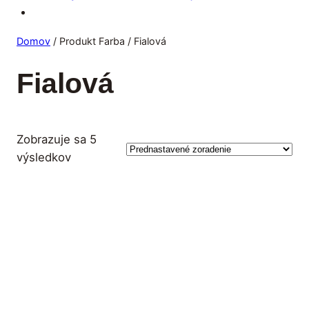
Prejsť
Domov
/ Produkt Farba / Fialová
na
Fialová
obsah
Zobrazuje sa 5
výsledkov