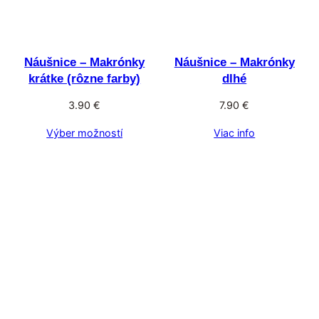
Náušnice – Makrónky
Náušnice – Makrónky
krátke (rôzne farby)
dlhé
3.90
€
7.90
€
Výber možností
Viac info