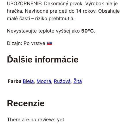
UPOZORNENIE: Dekoračný prvok. Výrobok nie je
hračka. Nevhodné pre deti do 14 rokov. Obsahuje
malé časti – riziko prehltnutia.
Nevystavujte teplote vyššej ako
50°C
.
Dizajn: Po vrstve
Ďalšie informácie
Biela
,
Modrá
,
Ružová
,
Žltá
Farba
Recenzie
There are no reviews yet