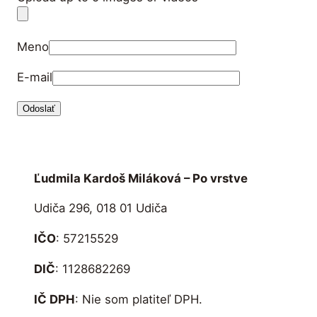
Meno
E-mail
Ľudmila Kardoš Miláková – Po vrstve
Udiča 296, 018 01 Udiča
IČO
: 57215529
DIČ
: 1128682269
IČ DPH
: Nie som platiteľ DPH.