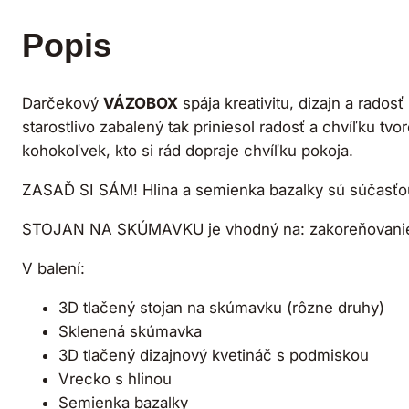
Popis
Darčekový
VÁZOBOX
spája kreativitu, dizajn a rados
starostlivo zabalený tak priniesol radosť a chvíľku t
kohokoľvek, kto si rád dopraje chvíľku pokoja.
ZASAĎ SI SÁM! Hlina a semienka bazalky sú súčasťou 
STOJAN NA SKÚMAVKU je vhodný na: zakoreňovanie o
V balení:
3D tlačený stojan na skúmavku (rôzne druhy)
Sklenená skúmavka
3D tlačený dizajnový kvetináč s podmiskou
Vrecko s hlinou
Semienka bazalky