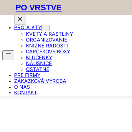
PO VRSTVE
PRODUKTY
KVETY A RASTLINY
Prejsť
Domov
/
Darčekové boxy
/ Darčekový box – Vázobox malý (
ORGANIZOVANIE
na
KNIŽNÉ RADOSTI
obsah
DARČEKOVÉ BOXY
KĽÚČENKY
NÁUŠNICE
OSTATNÉ
PRE FIRMY
ZÁKAZKOVÁ VÝROBA
O NÁS
KONTAKT