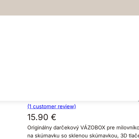
rôzne druhy)
Darčekový box 
(rôzne druhy)
Hodnotenie
5.00
z 5 na základe
1
zákazníckej
(1 customer review)
15.90
€
Originálny darčekový VÁZOBOX pre milovníkov 
na skúmavku so sklenou skúmavkou, 3D tlačen