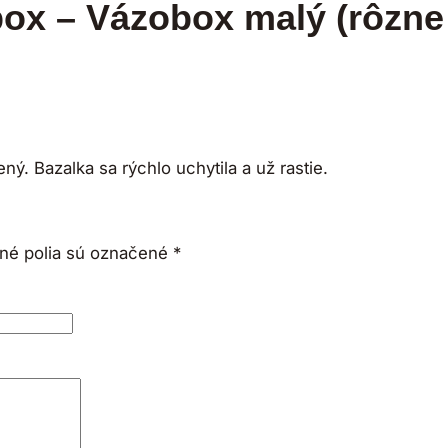
ox – Vázobox malý (rôzne
. Bazalka sa rýchlo uchytila a už rastie.
né polia sú označené
*