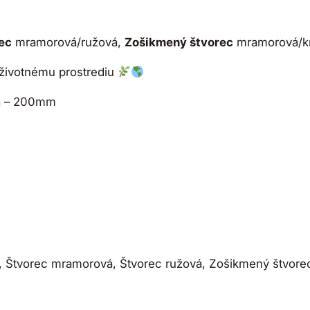
ec
mramorová/ružová,
Zošikmený štvorec
mramorová/k
 k životnému prostrediu
ka – 200mm
 Štvorec mramorová, Štvorec ružová, Zošikmený štvor