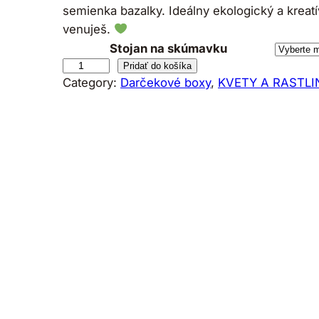
semienka bazalky. Ideálny ekologický a kreatí
venuješ.
Stojan na skúmavku
m
Pridať do košíka
Category:
Darčekové boxy
, 
KVETY A RASTLI
n
o
ž
s
t
v
o
D
a
r
č
e
k