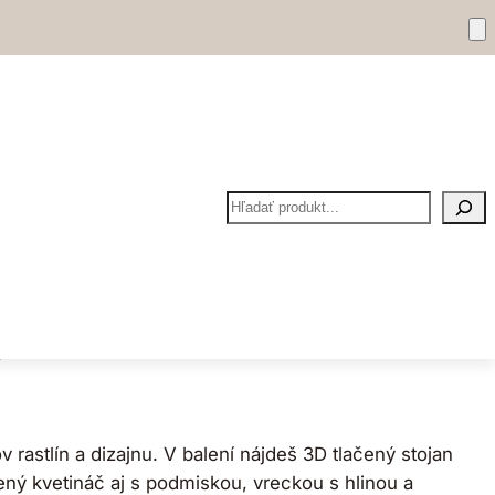
– Vázobox malý
Hľadať
 recenzie
rastlín a dizajnu. V balení nájdeš 3D tlačený stojan
ý kvetináč aj s podmiskou, vreckou s hlinou a