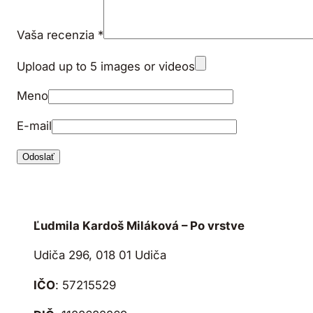
Vaša recenzia
*
Upload up to 5 images or videos
Meno
E-mail
Ľudmila Kardoš Miláková – Po vrstve
Udiča 296, 018 01 Udiča
IČO
: 57215529