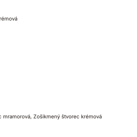
rémová
ec mramorová, Zošikmený štvorec krémová